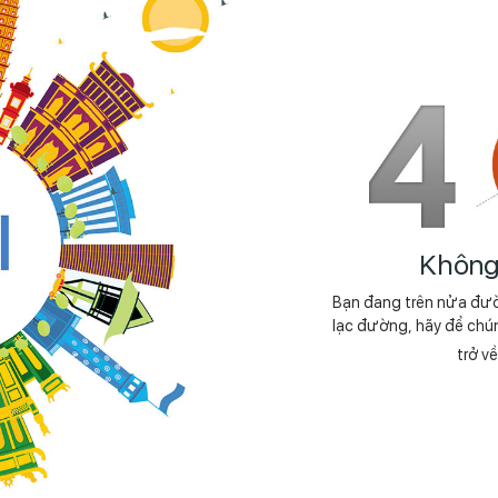
Không 
Bạn đang trên nửa đư
lạc đường, hãy để chú
trở v