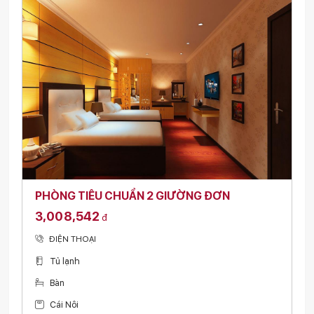
PHÒNG TIÊU CHUẨN 2 GIƯỜNG ĐƠN
3,008,542
đ
ĐIỆN THOẠI
Tủ lạnh
Bàn
Cái Nôi