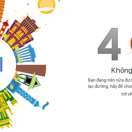
Không 
Bạn đang trên nửa đư
lạc đường, hãy để chú
trở v