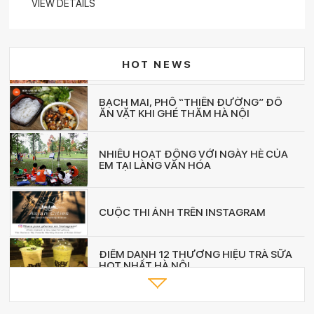
VIEW DETAILS
LỄ HỘI SEN: KÍCH CẦU DU LỊCH HUẾ
Trải nghiệm văn hóa Nhật Bản tại Lễ hội
HOT NEWS
Hoa anh đào Hà Nội
BẠCH MAI, PHỐ “THIÊN ĐƯỜNG” ĐỒ
ĂN VẶT KHI GHÉ THĂM HÀ NỘI
NHIỀU HOẠT ĐỘNG VỚI NGÀY HÈ CỦA
EM TẠI LÀNG VĂN HÓA
CUỘC THI ẢNH TRÊN INSTAGRAM
ĐIỂM DANH 12 THƯƠNG HIỆU TRÀ SỮA
HOT NHẤT HÀ NỘI
Cốm làng Vòng: Nơi lưu giữ một phần
hương sắc mùa thu Hà Nội