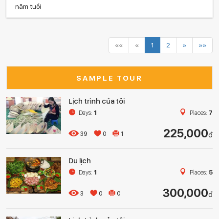
năm tuổi
««
«
1
2
»
»»
SAMPLE TOUR
Lịch trình của tôi
Days:
1
Places:
7
225,000
39
0
1
đ
Du lịch
Days:
1
Places:
5
300,000
3
0
0
đ