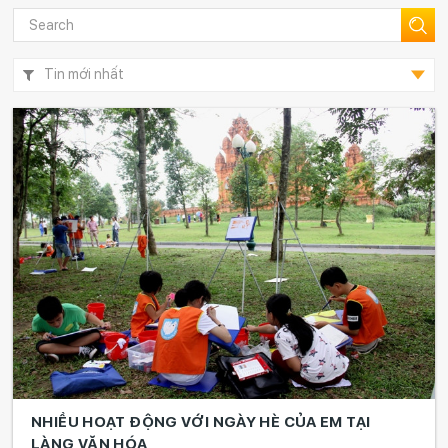
CHÍNH THỨC RA MẮT CHI HỘI HƯỚNG
DẪN VIÊN DU LỊCH HÀ NỘI
Khám phá ngôi đình cổ hàng nghìn năm
tuổi giữa Thủ đô
10 danh hiệu du lịch Hà Nội được truyền
thông quốc tế tôn vinh năm 2017
NGHỆ SĨ NHIẾP ẢNH TUẤN LAI VÀ “TÌNH
YÊU HÀ NỘI”
LỄ HỘI SEN: KÍCH CẦU DU LỊCH HUẾ
Trải nghiệm văn hóa Nhật Bản tại Lễ hội
Hoa anh đào Hà Nội
NHIỀU HOẠT ĐỘNG VỚI NGÀY HÈ CỦA EM TẠI
LÀNG VĂN HÓA