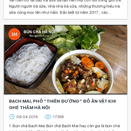
Vài năm trở lại đây trà sữa đã tạo nên một cơn sốt trong giới trẻ.
Người người trà sữa, nhà nhà trà sữa, những thương hiệu trà
sữa cũng mọc lên như nấm. Đặc biệt từ năm 2017 , các ...
BẠCH MAI, PHỐ “THIÊN ĐƯỜNG” ĐỒ ĂN VẶT KHI
GHÉ THĂM HÀ NỘI
09.04.2018
17358
1. Bún chả Bạch Mai Bún chả Bạch Mai hay còn gọi là bún chả