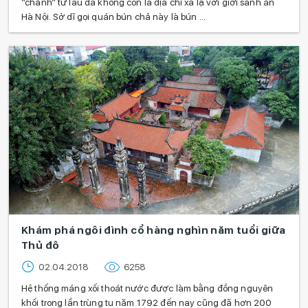
“chảnh” từ lâu đã không còn là địa chỉ xa lạ với giới sành ăn
Hà Nội. Sở dĩ gọi quán bún chả này là bún ...
Khám phá ngôi đình cổ hàng nghìn năm tuổi giữa
Thủ đô
02.04.2018
6258
Hệ thống máng xối thoát nước được làm bằng đồng nguyên
khối trong lần trùng tu năm 1792 đến nay cũng đã hơn 200