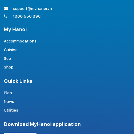
support@myhanoi.vn
1800 556 896
My Hanoi
Accommodations
Cuisine
See
Shop
Quick Links
Plan
News
Utilities
Download MyHanoi application