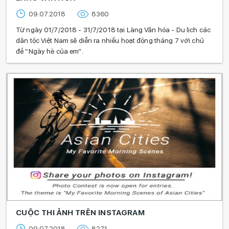
BẠCH MAI, PHỐ “THIÊN ĐƯỜNG” ĐỒ
ĂN VẶT KHI GHÉ THĂM HÀ NỘI
09.07.2018
8360
Từ ngày 01/7/2018 - 31/7/2018 tại Làng Văn hóa - Du lịch các
dân tộc Việt Nam sẽ diễn ra nhiều hoạt động tháng 7 với chủ
NHIỀU HOẠT ĐỘNG VỚI NGÀY HÈ CỦA
EM TẠI LÀNG VĂN HÓA
đề “Ngày hè của em”.
CUỘC THI ẢNH TRÊN INSTAGRAM
ĐIỂM DANH 12 THƯƠNG HIỆU TRÀ SỮA
HOT NHẤT HÀ NỘI
CUỘC THI ẢNH TRÊN INSTAGRAM
09.07.2018
8271