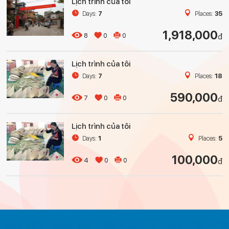
Lịch trình của tôi
Days:
7
Places:
35
1,918,000
8
0
0
đ
Lịch trình của tôi
Days:
7
Places:
18
590,000
7
0
0
đ
Lịch trình của tôi
Days:
1
Places:
5
100,000
4
0
0
đ