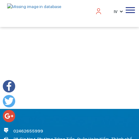
Please login to post a contact
Facebook
Twitter
Google+
02462655999