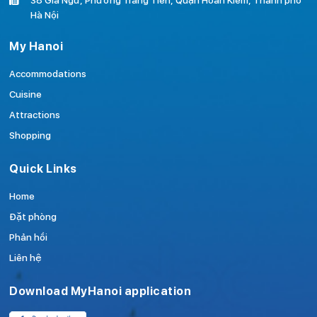
38 Gia Ngư, Phường Tràng Tiền, Quận Hoàn Kiếm, Thành phố
Hà Nội
My Hanoi
Accommodations
Cuisine
Attractions
Shopping
Quick Links
Home
Đặt phòng
Phản hồi
Liên hệ
Download MyHanoi application