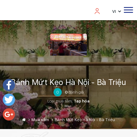
Bánh Mứt Kẹo Hà Nội - Bà Triệu
0
0
đánh giá
Facebook
Loại mua sắm:
Tạp hóa
Twitter
Mua sắm
Bánh Mứt Kẹo Hà Nội - Bà Triệu
Google+