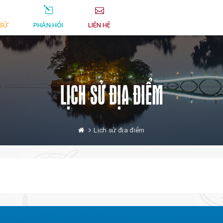
 SỬ
PHẢN HỒI
LIÊN HỆ
LỊCH SỬ ĐỊA ĐIỂM
Lịch sử địa điểm