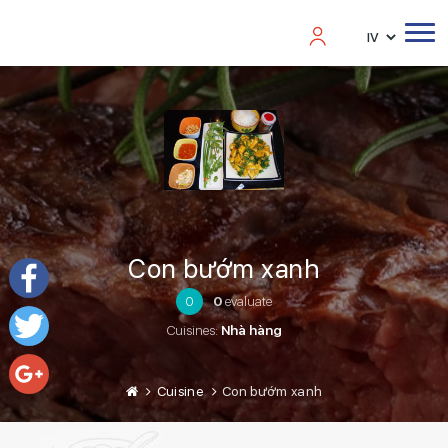
Con bướm xanh
0
0
evaluate
Facebook
Cuisines:
Nhà hàng
Twitter
Cuisine
Con bướm xanh
Google+