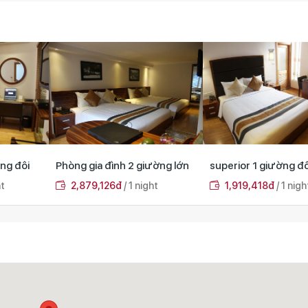
ường lớn
superior 1 giường đôi
Phòng Deluxe 1 giườ
ht
1,919,418đ
/ 1 night
2,135,437đ
/ 1 nig