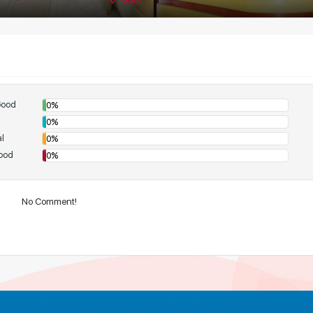
Good
0%
0%
l
0%
ood
0%
No Comment!