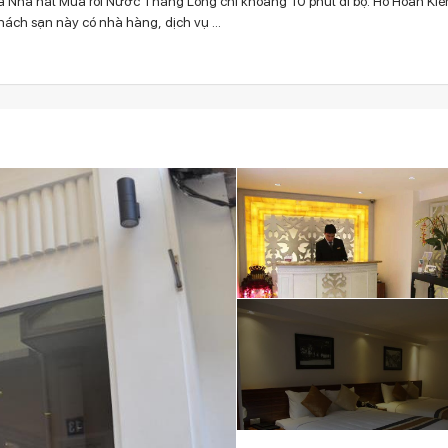
ã và Nhà hát Múa rối Nước Thăng Long chỉ khoảng 10 phút đi bộ. Hồ Hoàn Ki
ch sạn này có nhà hàng, dịch vụ ...