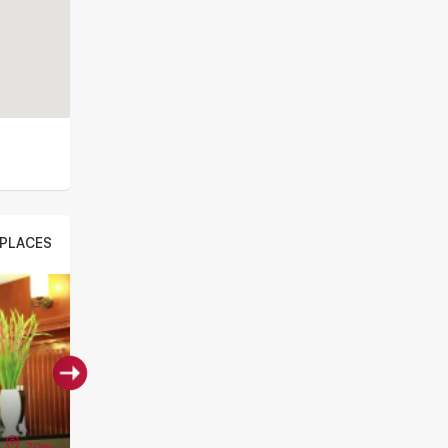
PLACES
150m
180m