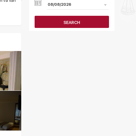
ếm và Văn
SEARCH