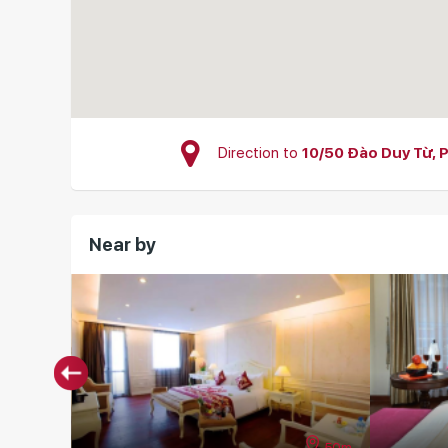
Direction to
10/50 Đào Duy Từ, 
Near by
50m
60m