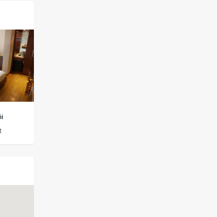
ng đôi
Phòng gia đình 2 giường lớn
superior 1 giường đô
ht
2,879,126đ
/ 1 night
1,919,418đ
/ 1 nigh