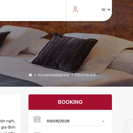
Accommodations
Elite Hà Nội
BOOKING
iện nghi,
ả gia đình