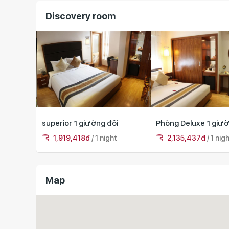
Discovery room
i
Phòng Deluxe 1 giường đôi
Phòng gia đình 2 gi
t
2,135,437đ
/ 1 night
2,879,126đ
/ 1 nig
Map