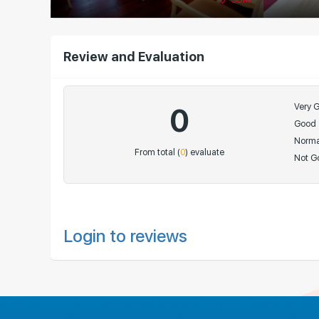
Review and Evaluation
Very 
0
Good
Norma
From total (
0
) evaluate
Not G
Login to reviews