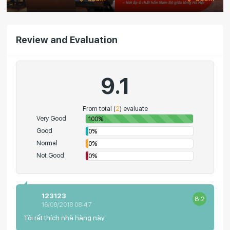
Review and Evaluation
9.1
From total (
2
) evaluate
Very Good
100%
Good
0%
Normal
0%
Not Good
0%
123123
8.2
16/08/2018 08:47
Tôi rất thích nhà hàng này