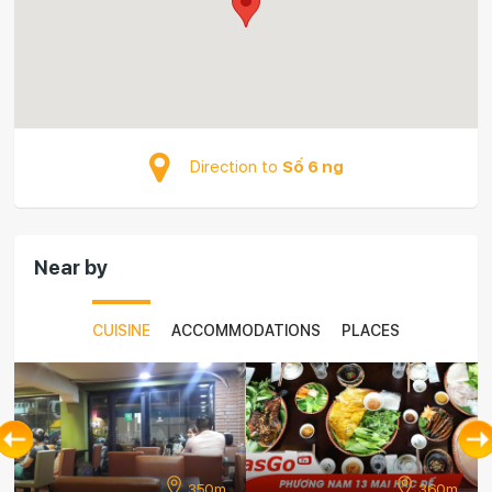
Direction to
Số 6 ng
Near by
CUISINE
ACCOMMODATIONS
PLACES
0m
360m
400m