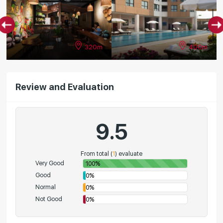
320m
400m
Review and Evaluation
9.5
From total (
1
) evaluate
Very Good
100%
Good
0%
Normal
0%
Not Good
0%