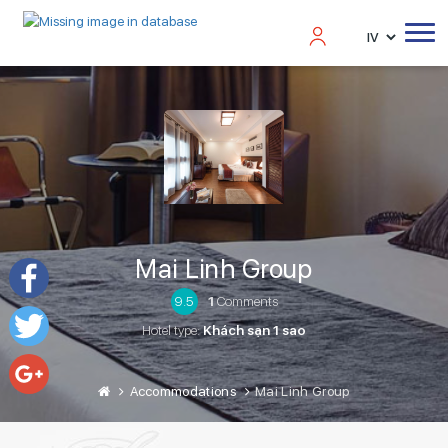
Mai Linh Group
9.5
1
Comments
Facebook
Hotel type:
Khách sạn 1 sao
Twitter
Accommodations
Mai Linh Group
Google+