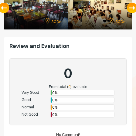
300m
300m
Review and Evaluation
0
From total (
0
) evaluate
Very Good
0%
Good
0%
Normal
0%
Not Good
0%
No Comment!