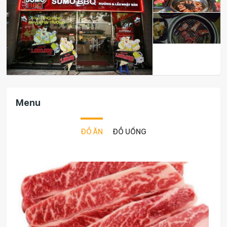
Menu
ĐỒ ĂN
ĐỒ UỐNG