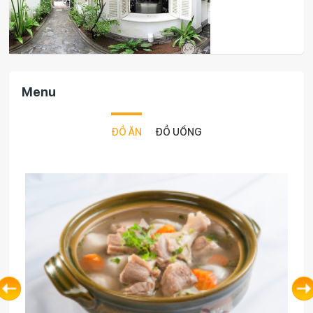
Menu
ĐỒ ĂN
ĐỒ UỐNG