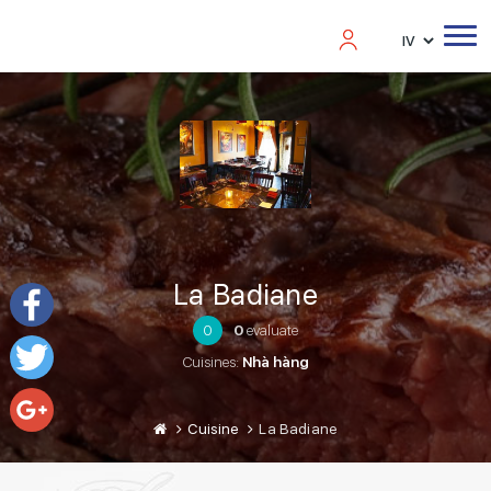
La Badiane
0
0
evaluate
Facebook
Cuisines:
Nhà hàng
Twitter
Cuisine
La Badiane
Google+