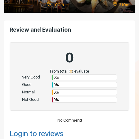
100m
310m
430
Review and Evaluation
0
From total (
0
) evaluate
Very Good
0%
Good
0%
Normal
0%
Not Good
0%
No Comment!
Login to reviews