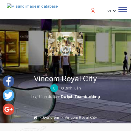
Vincom Royal City
0
0
Bình luận
Facebook
Loại hình du lịch:
Du lịch Teambuilding
Twitter
Địa điểm
Vincom Royal City
Google+