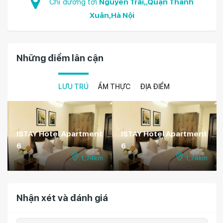
Chỉ đường tới
Nguyễn Trãi,,Quận Thanh
Xuân,Hà Nội
Những điểm lân cận
LƯU TRÚ
ẨM THỰC
ĐỊA ĐIỂM
ISTAY Hotel Apartment
ISTAY Hotel Apartment
6
6
1,74km
1,74km
Nhận xét và đánh giá