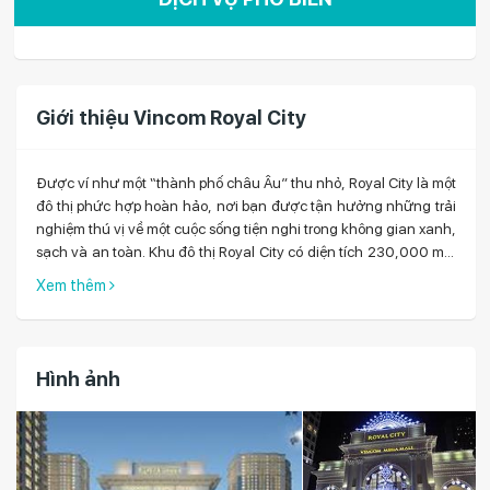
Giới thiệu Vincom Royal City
Được ví như một “thành phố châu Âu” thu nhỏ, Royal City là một
đô thị phức hợp hoàn hảo, nơi bạn được tận hưởng những trải
nghiệm thú vị về một cuộc sống tiện nghi trong không gian xanh,
sạch và an toàn. Khu đô thị Royal City có diện tích 230,000 m2.
Vincom Mega Mall Royal City là Quần thể trung tâm thương mại
Xem thêm
- vui chơi giải trí trong lòng đất lớn nhất Châu Á. Có 600 gian
hàng, và trong đó có cả Công viên nước với 24.000 m2 ; Sân
băng 3.000 m2. Thanh phố Hoàng Gia còn có Khu nhà ở với
4000 căn hộ cao cấp. Khởi công năm 2010 và khánh thành ...
Hình ảnh