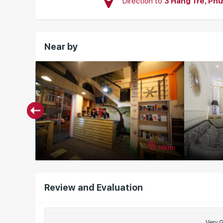
Direction to
3 Hàng Tre, Ph
Near by
160m
Review and Evaluation
Very 