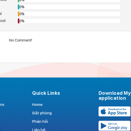
0%
l
0%
ood
0%
No Comment!
Quick Links
Download My
application
ns
Home
Đặt phòng
Phản hồi
Liên hệ