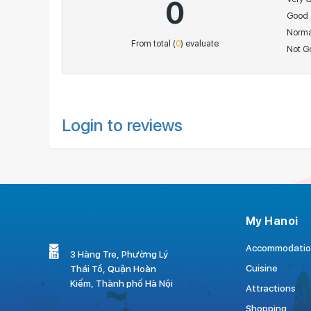
0
Good
Norma
From total (
0
) evaluate
Not G
Login to reviews
My Hanoi
Accommodatio
3 Hàng Tre, Phường Lý
Cuisine
Thái Tổ, Quận Hoàn
Kiếm, Thành phố Hà Nội
Attractions
Shopping