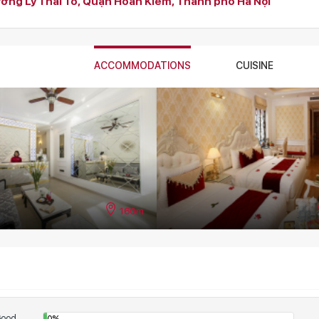
ường Lý Thái Tổ, Quận Hoàn Kiếm, Thành phố Hà Nội
ACCOMMODATIONS
CUISINE
160m
180m
Good
0%