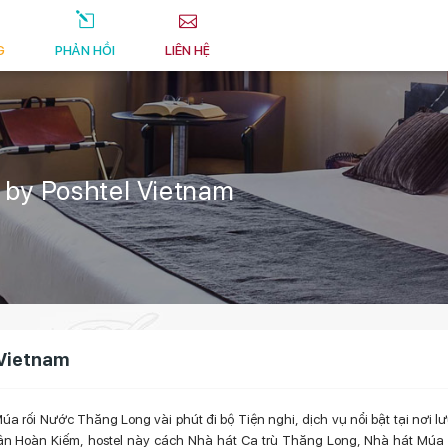
G
PHẢN HỒI
LIÊN HỆ
 by Poshtel Vietnam
 Vietnam
 rối Nước Thăng Long vài phút đi bộ Tiện nghi, dịch vụ nổi bật tại nơi lưu
 Quận Hoàn Kiếm, hostel này cách Nhà hát Ca trù Thăng Long, Nhà hát Múa