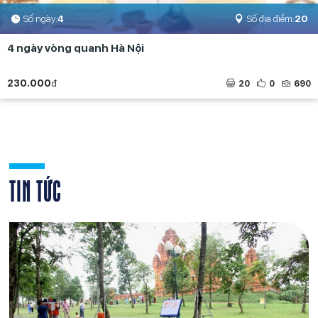
Số ngày:
4
Số địa điểm:
20
4 ngày vòng quanh Hà Nội
230.000
đ
20
0
690
TIN TỨC