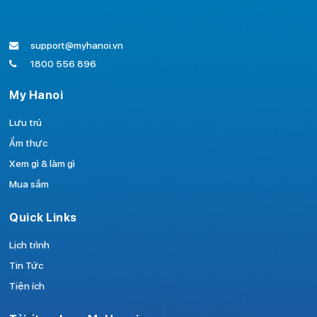
Giá vé: Miễn phí
BẢO TÀNG LỊCH SỬ VIỆT NAM
support@myhanoi.vn
12
8:00 SA - 5:00 CH
1800 556 896
Giá vé: 40,000VNĐ
My Hanoi
SÂN MỸ ĐÌNH
13
8:00 SA - 6:00 CH
Lưu trú
Giá vé: Miễn phí
Ẩm thực
Xem gì & làm gì
Mua sắm
Quick Links
Lịch trình
Tin Tức
Tiện ích