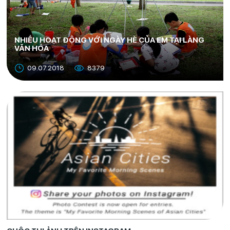
NHIỀU HOẠT ĐỘNG VỚI NGÀY HÈ CỦA EM TẠI LÀNG
VĂN HÓA
09.07.2018
8379