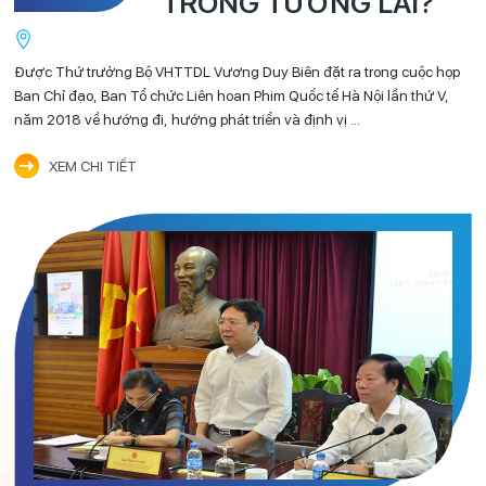
TRONG TƯƠNG LAI?
Đơn vị đề xuất phương án trên là Tập đoàn Poma (một Cty chuyên về
Tố
cáp treo tại Cộng hòa Pháp), tuyến cáp treo được đơn vị nêu ra để
(J
Được Thứ trưởng Bộ VHTTDL Vương Duy Biên đặt ra trong cuộc họp
phục vụ vận tải công cộng
Ban Chỉ đạo, Ban Tổ chức Liên hoan Phim Quốc tế Hà Nội lần thứ V,
năm 2018 về hướng đi, hướng phát triển và định vị ...
XEM CHI TIẾT
XEM CHI TIẾT