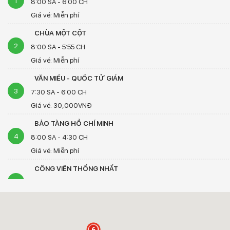
1
8:00 SA - 6:00 CH
Giá vé: Miễn phí
CHÙA MỘT CỘT
2
8:00 SA - 5:55 CH
Giá vé: Miễn phí
VĂN MIẾU - QUỐC TỬ GIÁM
3
7:30 SA - 6:00 CH
11
Giá vé: 30,000VNĐ
BẢO TÀNG HỒ CHÍ MINH
4
8:00 SA - 4:30 CH
Giá vé: Miễn phí
CÔNG VIÊN THỐNG NHẤT
5
12:00 SA - 11:55 CH
Giá vé: Miễn phí
BẢO TÀNG DÂN TỘC HỌC VIỆT NAM
6
8:30 SA - 5:30 CH
6