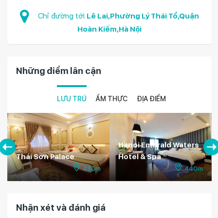
Chỉ đường tới
Lê Lai,Phường Lý Thái Tổ,Quận
Hoàn Kiếm,Hà Nội
Những điểm lân cận
LƯU TRÚ
ẨM THỰC
ĐỊA ĐIỂM
Hanoi Emerald Waters
Thái Sơn Palace
Hotel & Spa
430m
440m
Nhận xét và đánh giá