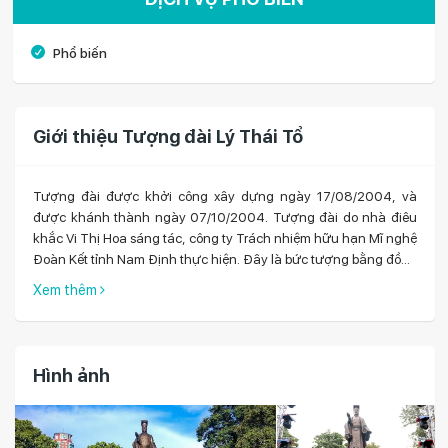
Phổ biến
Giới thiệu Tượng đài Lý Thái Tổ
Tượng đài được khởi công xây dựng ngày 17/08/2004, và
được khánh thành ngày 07/10/2004. Tượng đài do nhà điêu
khắc Vi Thị Hoa sáng tác, công ty Trách nhiệm hữu hạn Mĩ nghệ
Đoàn Kết tỉnh Nam Định thực hiện. Đây là bức tượng bằng đồng
nguyên chất, đúc liền khối, nặng 34 tấn (tượng 14 tấn, bệ 20
Xem thêm
tấn), cao 10,10 m (tượng cao 6,8 m, bệ cao 3,3 m), tính theo
đơn vị centimet, 1010 cm tương ứng với số năm 1010, năm khai
sinh Kinh thành Thăng Long.Tượng đài khắc hoạ hình tượng
người có công khởi lập và tạo dựng nên mảnh đất ngàn năm
Hình ảnh
văn hiến - vua Lý Thái Tổ, đầu đội mũ ...