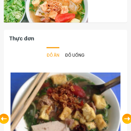
Thực đơn
ĐỒ ĂN
ĐỒ UỐNG