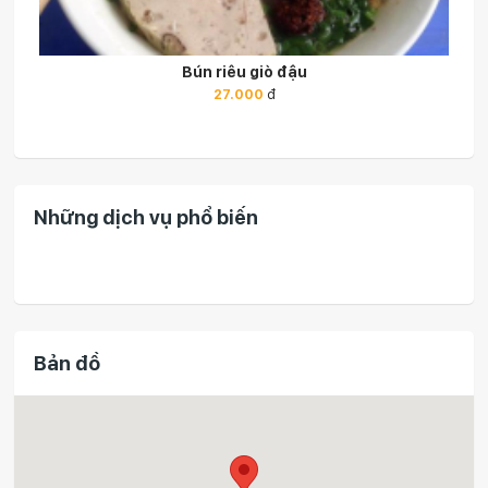
u
Bún bò đậu
32.000
đ
Những dịch vụ phổ biến
Bản đồ