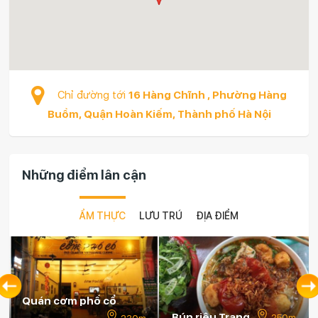
Chỉ đường tới
16 Hàng Chĩnh , Phường Hàng
Buồm, Quận Hoàn Kiếm, Thành phố Hà Nội
Những điểm lân cận
ẨM THỰC
LƯU TRÚ
ĐỊA ĐIỂM
Bún riêu Trang
Xôi Yến
250m
260m
30m