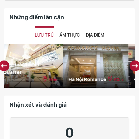
Những điểm lân cận
LƯU TRÚ
ẨM THỰC
ĐỊA ĐIỂM
Hà Nội Romance
Camellia 6
60m
90m
Nhận xét và đánh giá
0