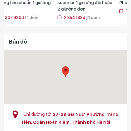
g
superior 1 giường đôi hoặc
Phòng Deluxe 1 giường đôi
2 giường đơn
1.785.206đ
/ 1 đêm
2.354.183đ
/ 1 đêm
Bản đồ
Chỉ đường tới
27-29 Gia Ngư, Phường Tràng
Tiền, Quận Hoàn Kiếm, Thành phố Hà Nội