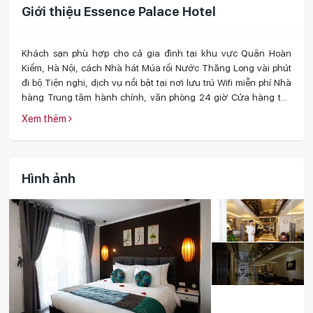
Giới thiệu Essence Palace Hotel
Khách sạn phù hợp cho cả gia đình tại khu vực Quận Hoàn
Kiếm, Hà Nội, cách Nhà hát Múa rối Nước Thăng Long vài phút
đi bộ Tiện nghi, dịch vụ nổi bật tại nơi lưu trú Wifi miễn phí Nhà
hàng Trung tâm hành chính, văn phòng 24 giờ Cửa hàng tạp
hóa/tiện lợi Dịch vụ trông/giữ trẻ (phụ phí) Vị trí Tọa lạc tại Quận
Xem thêm
Hoàn Kiếm, khách sạn phù hợp cho cả gia đình tại Hà Nội này
cách Nhà hát Ca trù Thăng Long, Nhà hát Múa rối Nước Thăng
Long và Hồ Hoàn Kiếm chỉ khoảng 10 phút đi bộ. Văn Miếu và
Lăng Bác cũng chỉ cách đó khoảng 3 km. Đặc điểm ...
Hình ảnh