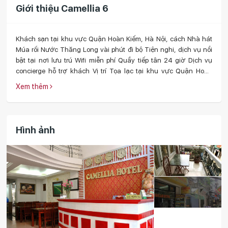
Giới thiệu Camellia 6
Khách sạn tại khu vực Quận Hoàn Kiếm, Hà Nội, cách Nhà hát
Múa rối Nước Thăng Long vài phút đi bộ Tiện nghi, dịch vụ nổi
bật tại nơi lưu trú Wifi miễn phí Quầy tiếp tân 24 giờ Dịch vụ
concierge hỗ trợ khách Vị trí Tọa lạc tại khu vực Quận Hoàn
Kiếm, khách sạn này cách Nhà hát Ca trù Thăng Long và Nhà
Xem thêm
hát Múa rối Nước Thăng Long chỉ khoảng 5 phút đi bộ. Hồ Hoàn
Kiếm và Văn Miếu cũng chỉ cách đó khoảng 3 km. Đặc điểm
khách sạn Dịch vụ tư vấn/hỗ trợ khách, dịch vụ giặt khô và
quầy tiếp tân phục vụ 24 giờ/ngày là những tiện nghi, dịch ...
Hình ảnh