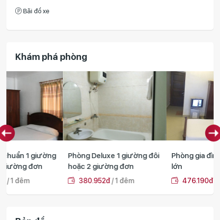
Bãi đổ xe
Khám phá phòng
Phòng Deluxe 1 giường đôi
Phòng gia đình 2 giường
hoặc 2 giường đơn
lớn
380.952đ
/ 1 đêm
476.190đ
/ 1 đêm