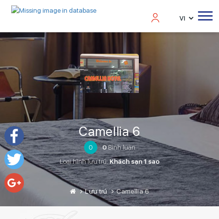
Camellia 6
0
0
Bình luận
Facebook
Loại hình lưu trú:
Khách sạn 1 sao
Twitter
Lưu trú
Camellia 6
Google+