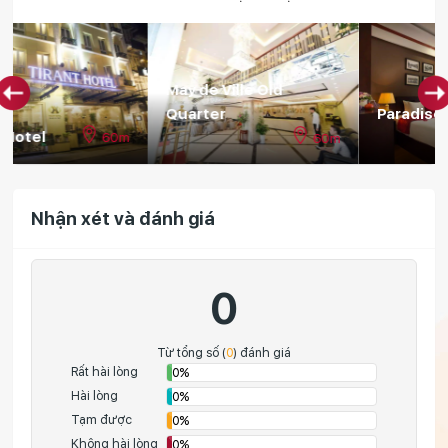
May de Ville Old
Quarter
Paradise Boutique
60m
70m
Nhận xét và đánh giá
0
Từ tổng số (
0
) đánh giá
Rất hài lòng
0%
Hài lòng
0%
Tạm được
0%
Không hài lòng
0%